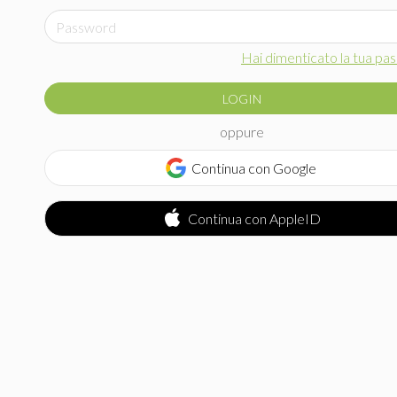
Hai dimenticato la tua pa
LOGIN
oppure
Continua con Google
Continua con AppleID